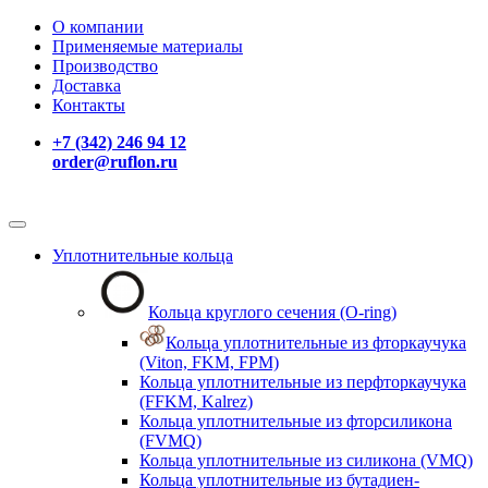
О компании
Применяемые материалы
Производство
Доставка
Контакты
+7 (342) 246 94 12
order@ruflon.ru
Уплотнительные кольца
Кольца круглого сечения (O-ring)
Кольца уплотнительные из фторкаучука
(Viton, FKM, FPM)
Кольца уплотнительные из перфторкаучука
(FFKM, Kalrez)
Кольца уплотнительные из фторсиликона
(FVMQ)
Кольца уплотнительные из силикона (VMQ)
Кольца уплотнительные из бутадиен-