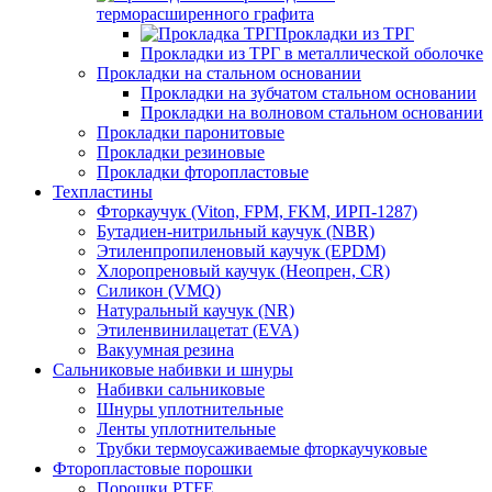
терморасширенного графита
Прокладки из ТРГ
Прокладки из ТРГ в металлической оболочке
Прокладки на стальном основании
Прокладки на зубчатом стальном основании
Прокладки на волновом стальном основании
Прокладки паронитовые
Прокладки резиновые
Прокладки фторопластовые
Техпластины
Фторкаучук (Viton, FPM, FKM, ИРП-1287)
Бутадиен-нитрильный каучук (NBR)
Этиленпропиленовый каучук (EPDM)
Хлоропреновый каучук (Неопрен, CR)
Cиликон (VMQ)
Натуральный каучук (NR)
Этиленвинилацетат (EVA)
Вакуумная резина
Сальниковые набивки и шнуры
Набивки сальниковые
Шнуры уплотнительные
Ленты уплотнительные
Трубки термоусаживаемые фторкаучуковые
Фторопластовые порошки
Порошки PTFE