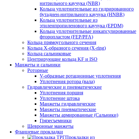
нитрильного каучука (NBR)
Кольца уплотнительные из гидрированного
бутадиен-нитрильного каучука (HNBR)
Кольца уплотнительные из
этиленпропиленового каучука (EPDM)
Кольца уплотнительные инкапсулированные
фторопластом (FEP/PFA)
Кольца прямоугольного сечения
Кольца Х-образного сечения (X-ring)
Кольца сальниковые
Центрирующие кольца KF и ISO
Манжеты и сальники
Роторные
V-образные ротационные уплотнения
Уплотнения ротора (вала)
Гидравлические и пневматические
Уплотнения поршня
Уплотнение штока
Манжеты гидравлические
Манжеты пневматические
Манжеты армированные (Сальники)
Грязесъемники
Шевронные манжеты
Фланцевые прокладки
Прокладки из