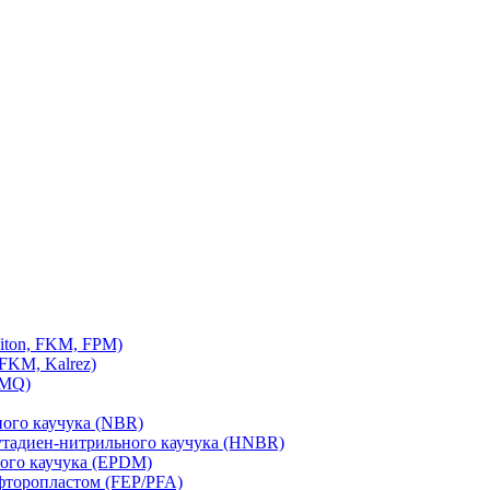
iton, FKM, FPM)
FKM, Kalrez)
VMQ)
ного каучука (NBR)
утадиен-нитрильного каучука (HNBR)
ого каучука (EPDM)
фторопластом (FEP/PFA)