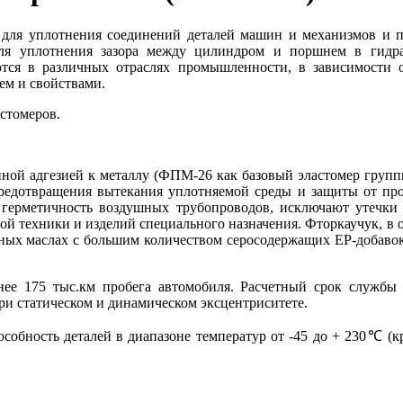
ля уплотнения соединений деталей машин и механизмов и пр
для уплотнения зазора между цилиндром и поршнем в гидра
тся в различных отраслях промышленности, в зависимости 
ем и свойствами.
стомеров.
енной адгезией к металлу (ФПМ-26 как базовый эластомер груп
редотвращения вытекания уплотняемой среды и защиты от про
ют герметичность воздушных трубопроводов, исключают утечки
техники и изделий специального назначения. Фторкаучук, в отл
онных маслах с большим количеством серосодержащих EP-добавок
ее 175 тыс.км пробега автомобиля. Расчетный срок службы 
при статическом и динамическом эксцентриситете.
собность деталей в диапазоне температур от -45 до + 230℃ (к