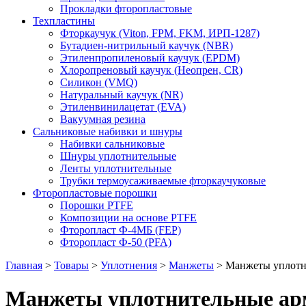
Прокладки фторопластовые
Техпластины
Фторкаучук (Viton, FPM, FKM, ИРП-1287)
Бутадиен-нитрильный каучук (NBR)
Этиленпропиленовый каучук (EPDM)
Хлоропреновый каучук (Неопрен, CR)
Cиликон (VMQ)
Натуральный каучук (NR)
Этиленвинилацетат (EVA)
Вакуумная резина
Сальниковые набивки и шнуры
Набивки сальниковые
Шнуры уплотнительные
Ленты уплотнительные
Трубки термоусаживаемые фторкаучуковые
Фторопластовые порошки
Порошки PTFE
Композиции на основе PTFE
Фторопласт Ф-4МБ (FEP)
Фторопласт Ф-50 (PFA)
Главная
>
Товары
>
Уплотнения
>
Манжеты
>
Манжеты уплотн
Манжеты уплотнительные ар