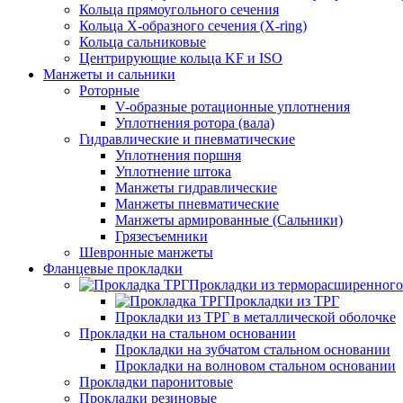
Кольца прямоугольного сечения
Кольца Х-образного сечения (X-ring)
Кольца сальниковые
Центрирующие кольца KF и ISO
Манжеты и сальники
Роторные
V-образные ротационные уплотнения
Уплотнения ротора (вала)
Гидравлические и пневматические
Уплотнения поршня
Уплотнение штока
Манжеты гидравлические
Манжеты пневматические
Манжеты армированные (Сальники)
Грязесъемники
Шевронные манжеты
Фланцевые прокладки
Прокладки из терморасширенного
Прокладки из ТРГ
Прокладки из ТРГ в металлической оболочке
Прокладки на стальном основании
Прокладки на зубчатом стальном основании
Прокладки на волновом стальном основании
Прокладки паронитовые
Прокладки резиновые