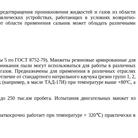
едотвращения проникновения жидкостей и газов из области
влических устройствах, работающих в условиях возвратно-
от области применения сальник может обладать различными
пы 5 по ГОСТ 8752-79). Манжеты резиновые армированные для
никания пыли могут использоваться для работы в различных
 газов. Предназначены для применения в различных отраслях
ичие от стандартного нитрильного каучука (резин групп 1, 2,
 (например, в масле ТАД-17И) при температуре выше +80ºC, а
до 250 тыс.км пробега. Испытания двигательных манжет из
раткосрочно работает при температуре + 320℃) практически в