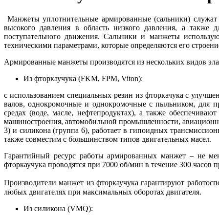
Манжеты уплотнительные армированные (сальники) служат д
высокого давления в область низкого давления, а также 
поступательного движения. Сальники и манжеты использую
техническими параметрами, которые определяются его строени
Армированные манжеты производятся из нескольких видов эла
Из фторкаучука (FKM, FPM, Viton):
с использованием специальных резин из фторкачука с улучш
валов, однокромочные и однокромочные с пыльником, для п
средах (воде, масле, нефтепродуктах), а также обеспечива
машиностроения, автомобильной промышленности, авиационной 
3) и силикона (группа 6), работает в гипоидных трансмисси
также совместим с большинством типов двигательных масел.
Гарантийный ресурс работы армированных манжет – не мен
фторкаучука проводятся при 7000 об/мин в течение 300 часов 
Производители манжет из фторкаучука гарантируют работоспо
любых двигателях при максимальных оборотах двигателя.
Из силикона (VMQ):