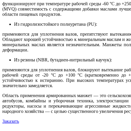
функционируют при температуре рабочей среды -60 °C до +250 
(MVQ) совместимость с содержащими добавки маслами лучше
области пищевых продуктов.
Из гидролизостойкого полиуретана (PU):
применяются для уплотнения валов, препятствуют вытекани
Обладают хорошей устойчивостью к минеральным маслам и жир
минеральных маслах является незначительным. Манжеты пол
деформации.
Из резины (NBR, бутадиен-нитрильный каучук):
применяются для уплотнения валов, блокируют вытекание раб
рабочей среды от -20 °C до +100 °C (кратковременно до 
устойчивостью к истиранию. При высоких температурах уск
значительно замедляется.
Область применения армированных манжет — это сельскохозяй
автобусов, комбайны и уборочная техника, электростанции
редукторы, насосы и перекачивающие агрессивные жидкости
народного хозяйства — с целью существенного увеличения рес
Заказать