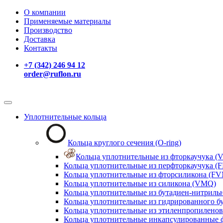
О компании
Применяемые материалы
Производство
Доставка
Контакты
+7 (342) 246 94 12
order@ruflon.ru
Уплотнительные кольца
Кольца круглого сечения (O-ring)
Кольца уплотнительные из фторкаучука (V
Кольца уплотнительные из перфторкаучука (F
Кольца уплотнительные из фторсиликона (F
Кольца уплотнительные из силикона (VMQ)
Кольца уплотнительные из бутадиен-нитриль
Кольца уплотнительные из гидрированного б
Кольца уплотнительные из этиленпропиленов
Кольца уплотнительные инкапсулированные 