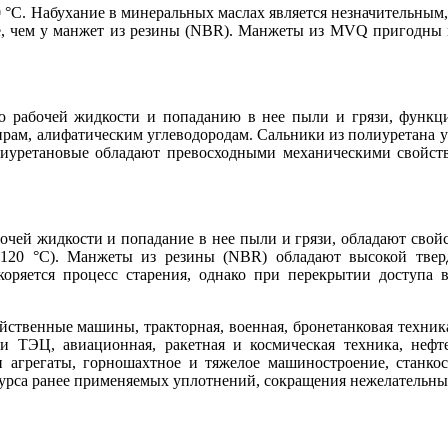
°C. Набухание в минеральных маслах является незначительным, 
, чем у манжет из резины (NBR). Манжеты из MVQ пригодны в 
ю рабочей жидкости и попаданию в нее пыли и грязи, функци
ам, алифатическим углеводородам. Сальники из полиуретана у
иуретановые обладают превосходными механическими свойств
очей жидкости и попадание в нее пыли и грязи, обладают сво
+120 °C). Манжеты из резины (NBR) обладают высокой твер
оряется процесс старения, однако при перекрытии доступа во
ственные машины, тракторная, военная, бронетанковая техника
 и ТЭЦ, авиационная, ракетная и космическая техника, нефт
 агрегаты, горношахтное и тяжелое машиностроение, станкос
урса ранее применяемых уплотнений, сокращения нежелательных