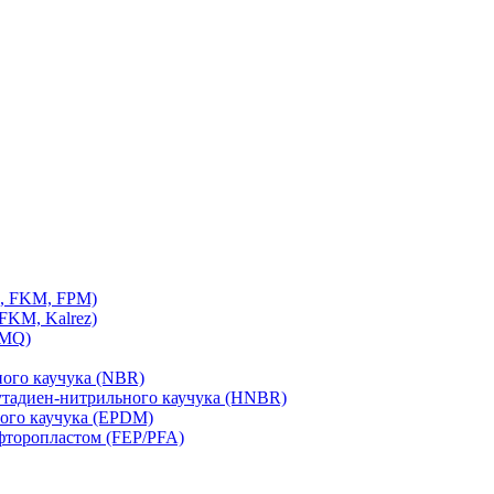
n, FKM, FPM)
FKM, Kalrez)
VMQ)
ного каучука (NBR)
утадиен-нитрильного каучука (HNBR)
ого каучука (EPDM)
фторопластом (FEP/PFA)