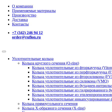
О компании
Применяемые материалы
Производство
Доставка
Контакты
+7 (342) 246 94 12
order@ruflon.ru
Уплотнительные кольца
Кольца круглого сечения (O-ring)
Кольца уплотнительные из фторкаучука (Vito
Кольца уплотнительные из перфторкаучука (F
Кольца уплотнительные из фторсиликона (F
Кольца уплотнительные из силикона (VMQ)
Кольца уплотнительные из бутадиен-нитриль
Кольца уплотнительные из гидрированного б
Кольца уплотнительные из этиленпропиленов
Кольца уплотнительные инкапсулированные 
Кольца прямоугольного сечения
Кольца Х-образного сечения (X-ring)