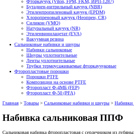
Фторкаучук (Viton, FPM, FKM, ИРП-1287)
Бутадиен-нитрильный каучук (NBR)
Этиленпропиленовый каучук (EPDM)
Хлоропреновый каучук (Неопрен, CR)
Cиликон (VMQ)
Натуральный каучук (NR)
Этиленвинилацетат (EVA)
Вакуумная резина
Сальниковые набивки и шнуры
Набивки сальниковые
Шнуры уплотнительные
Ленты уплотнительные
Трубки термоусаживаемые фторкаучуковые
Фторопластовые порошки
Порошки PTFE
Композиции на основе PTFE
Фторопласт Ф-4МБ (FEP)
Фторопласт Ф-50 (PFA)
Главная
>
Товары
>
Сальниковые набивки и шнуры
>
Набивки 
Набивка сальниковая ППФ
Сальниковая набивка фторопластовая с сердечником из лубян