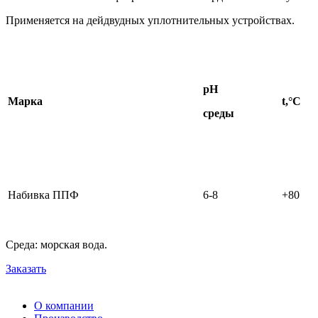
Применяется на дейдвудных уплотнительных устройствах.
рН
Марка
t,°С
среды
Набивка ППФ
6-8
+80
Среда: морская вода.
Заказать
О компании