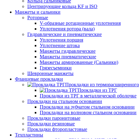
Кольца сальниковые
Центрирующие кольца KF и ISO
Манжеты и сальники
Роторные
V-образные ротационные уплотнения
Уплотнения ротора (вала)
Гидравлические и пневматические
Уплотнения поршня
Уплотнение штока
Манжеты гидравлические
Манжеты пневматические
Манжеты армированные (Сальники)
Грязесъемники
Шевронные манжеты
Фланцевые прокладки
Прокладки из терморасширенного
Прокладки из ТРГ
Прокладки из ТРГ в металлической оболочке
Прокладки на стальном основании
Прокладки на зубчатом стальном основании
Прокладки на волновом стальном основании
Прокладки паронитовые
Прокладки резиновые
Прокладки фторопластовые
Техпластины