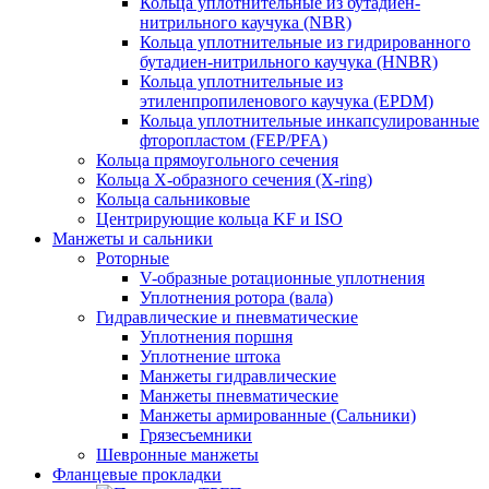
Кольца уплотнительные из бутадиен-
нитрильного каучука (NBR)
Кольца уплотнительные из гидрированного
бутадиен-нитрильного каучука (HNBR)
Кольца уплотнительные из
этиленпропиленового каучука (EPDM)
Кольца уплотнительные инкапсулированные
фторопластом (FEP/PFA)
Кольца прямоугольного сечения
Кольца Х-образного сечения (X-ring)
Кольца сальниковые
Центрирующие кольца KF и ISO
Манжеты и сальники
Роторные
V-образные ротационные уплотнения
Уплотнения ротора (вала)
Гидравлические и пневматические
Уплотнения поршня
Уплотнение штока
Манжеты гидравлические
Манжеты пневматические
Манжеты армированные (Сальники)
Грязесъемники
Шевронные манжеты
Фланцевые прокладки