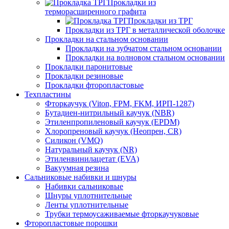
Прокладки из
терморасширенного графита
Прокладки из ТРГ
Прокладки из ТРГ в металлической оболочке
Прокладки на стальном основании
Прокладки на зубчатом стальном основании
Прокладки на волновом стальном основании
Прокладки паронитовые
Прокладки резиновые
Прокладки фторопластовые
Техпластины
Фторкаучук (Viton, FPM, FKM, ИРП-1287)
Бутадиен-нитрильный каучук (NBR)
Этиленпропиленовый каучук (EPDM)
Хлоропреновый каучук (Неопрен, CR)
Cиликон (VMQ)
Натуральный каучук (NR)
Этиленвинилацетат (EVA)
Вакуумная резина
Сальниковые набивки и шнуры
Набивки сальниковые
Шнуры уплотнительные
Ленты уплотнительные
Трубки термоусаживаемые фторкаучуковые
Фторопластовые порошки