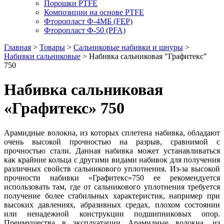
Порошки PTFE
Композиции на основе PTFE
Фторопласт Ф-4МБ (FEP)
Фторопласт Ф-50 (PFA)
Главная
>
Товары
>
Сальниковые набивки и шнуры
>
Набивки сальниковые
>
Набивка сальниковая "Графитекс"
750
Набивка сальниковая
«Графитекс» 750
Арамидные волокна, из которых сплетена набивка, обладают
очень высокой прочностью на разрыв, сравнимой с
прочностью стали. Данная набивка может устанавливаться
как крайние кольца с другими видами набивок для получения
различных свойств сальникового уплотнения. Из-за высокой
прочности набивки «Графитекс»750 ее рекомендуется
использовать там, где от сальникового уплотнения требуется
получение более стабильных характеристик, например при
высоких давлениях, абразивных средах, плохом состоянии
или ненадежной конструкции подшипниковых опор.
Преимущества в эксплуатации Арамидные волокна, из