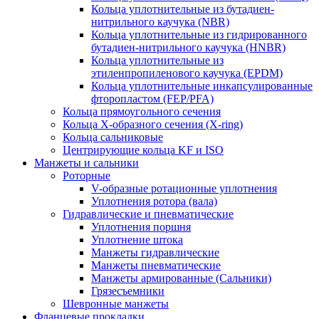
Кольца уплотнительные из бутадиен-
нитрильного каучука (NBR)
Кольца уплотнительные из гидрированного
бутадиен-нитрильного каучука (HNBR)
Кольца уплотнительные из
этиленпропиленового каучука (EPDM)
Кольца уплотнительные инкапсулированные
фторопластом (FEP/PFA)
Кольца прямоугольного сечения
Кольца Х-образного сечения (X-ring)
Кольца сальниковые
Центрирующие кольца KF и ISO
Манжеты и сальники
Роторные
V-образные ротационные уплотнения
Уплотнения ротора (вала)
Гидравлические и пневматические
Уплотнения поршня
Уплотнение штока
Манжеты гидравлические
Манжеты пневматические
Манжеты армированные (Сальники)
Грязесъемники
Шевронные манжеты
Фланцевые прокладки