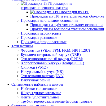
Прокладки из
терморасширенного графита
Прокладки из ТРГ
Прокладки из ТРГ в металлической оболочке
Прокладки на стальном основании
Прокладки на зубчатом стальном основании
Прокладки на волновом стальном основании
Прокладки паронитовые
Прокладки резиновые
Прокладки фторопластовые
Техпластины
Фторкаучук (Viton, FPM, FKM, ИРП-1287)
Бутадиен-нитрильный каучук (NBR)
Этиленпропиленовый каучук (EPDM)
Хлоропреновый каучук (Неопрен, CR)
Cиликон (VMQ)
Натуральный каучук (NR)
Этиленвинилацетат (EVA)
Вакуумная резина
Сальниковые набивки и шнуры
Набивки сальниковые
Шнуры уплотнительные
Ленты уплотнительные
Трубки термоусаживаемые фторкаучуковые
Фторопластовые порошки