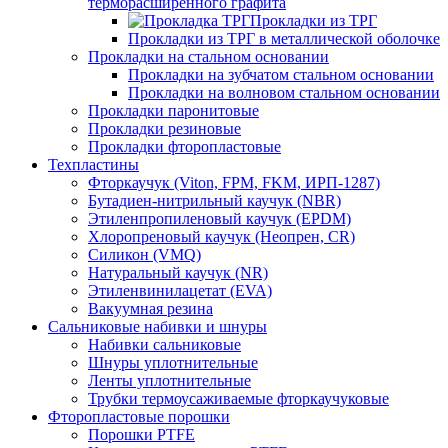
терморасширенного графита
Прокладки из ТРГ
Прокладки из ТРГ в металлической оболочке
Прокладки на стальном основании
Прокладки на зубчатом стальном основании
Прокладки на волновом стальном основании
Прокладки паронитовые
Прокладки резиновые
Прокладки фторопластовые
Техпластины
Фторкаучук (Viton, FPM, FKM, ИРП-1287)
Бутадиен-нитрильный каучук (NBR)
Этиленпропиленовый каучук (EPDM)
Хлоропреновый каучук (Неопрен, CR)
Cиликон (VMQ)
Натуральный каучук (NR)
Этиленвинилацетат (EVA)
Вакуумная резина
Сальниковые набивки и шнуры
Набивки сальниковые
Шнуры уплотнительные
Ленты уплотнительные
Трубки термоусаживаемые фторкаучуковые
Фторопластовые порошки
Порошки PTFE