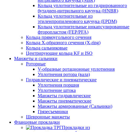
нитрильного каучука (NBR)
Кольца уплотнительные из гидрированного
бутадиен-нитрильного каучука (HNBR)
Кольца уплотнительные из
этиленпропиленового каучука (EPDM)
Кольца уплотнительные инкапсулированные
фторопластом (FEP/PFA)
Кольца прямоугольного сечения
Кольца Х-образного сечения (X-ring)
Кольца сальниковые
Центрирующие кольца KF и ISO
Манжеты и сальники
Роторные
V-образные ротационные уплотнения
Уплотнения ротора (вала)
Гидравлические и пневматические
Уплотнения поршня
Уплотнение штока
Манжеты гидравлические
Манжеты пневматические
Манжеты армированные (Сальники)
Грязесъемники
Шевронные манжеты
Фланцевые прокладки
Прокладки из