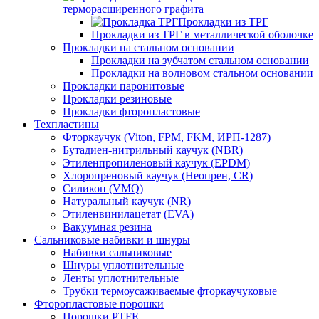
терморасширенного графита
Прокладки из ТРГ
Прокладки из ТРГ в металлической оболочке
Прокладки на стальном основании
Прокладки на зубчатом стальном основании
Прокладки на волновом стальном основании
Прокладки паронитовые
Прокладки резиновые
Прокладки фторопластовые
Техпластины
Фторкаучук (Viton, FPM, FKM, ИРП-1287)
Бутадиен-нитрильный каучук (NBR)
Этиленпропиленовый каучук (EPDM)
Хлоропреновый каучук (Неопрен, CR)
Cиликон (VMQ)
Натуральный каучук (NR)
Этиленвинилацетат (EVA)
Вакуумная резина
Сальниковые набивки и шнуры
Набивки сальниковые
Шнуры уплотнительные
Ленты уплотнительные
Трубки термоусаживаемые фторкаучуковые
Фторопластовые порошки
Порошки PTFE