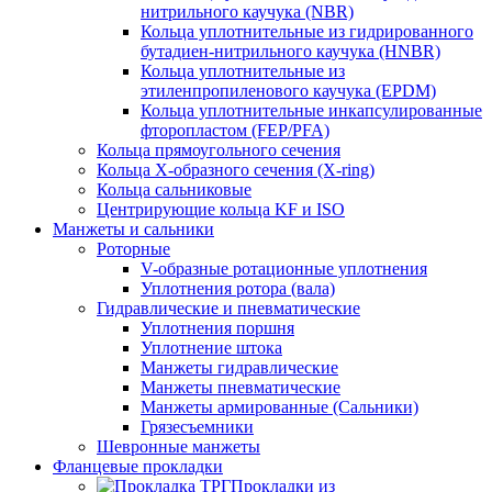
нитрильного каучука (NBR)
Кольца уплотнительные из гидрированного
бутадиен-нитрильного каучука (HNBR)
Кольца уплотнительные из
этиленпропиленового каучука (EPDM)
Кольца уплотнительные инкапсулированные
фторопластом (FEP/PFA)
Кольца прямоугольного сечения
Кольца Х-образного сечения (X-ring)
Кольца сальниковые
Центрирующие кольца KF и ISO
Манжеты и сальники
Роторные
V-образные ротационные уплотнения
Уплотнения ротора (вала)
Гидравлические и пневматические
Уплотнения поршня
Уплотнение штока
Манжеты гидравлические
Манжеты пневматические
Манжеты армированные (Сальники)
Грязесъемники
Шевронные манжеты
Фланцевые прокладки
Прокладки из