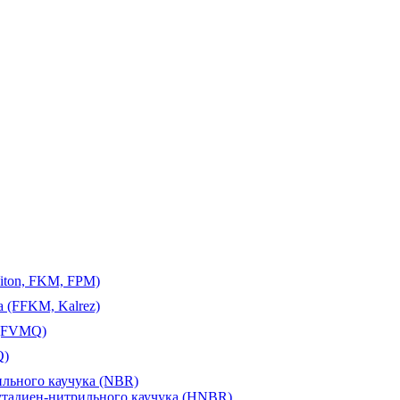
iton, FKM, FPM)
 (FFKM, Kalrez)
 (FVMQ)
Q)
ильного каучука (NBR)
утадиен-нитрильного каучука (HNBR)