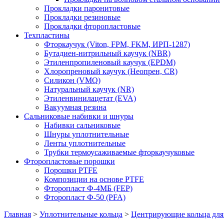
Прокладки паронитовые
Прокладки резиновые
Прокладки фторопластовые
Техпластины
Фторкаучук (Viton, FPM, FKM, ИРП-1287)
Бутадиен-нитрильный каучук (NBR)
Этиленпропиленовый каучук (EPDM)
Хлоропреновый каучук (Неопрен, CR)
Cиликон (VMQ)
Натуральный каучук (NR)
Этиленвинилацетат (EVA)
Вакуумная резина
Сальниковые набивки и шнуры
Набивки сальниковые
Шнуры уплотнительные
Ленты уплотнительные
Трубки термоусаживаемые фторкаучуковые
Фторопластовые порошки
Порошки PTFE
Композиции на основе PTFE
Фторопласт Ф-4МБ (FEP)
Фторопласт Ф-50 (PFA)
Главная
>
Уплотнительные кольца
>
Центрирующие кольца для