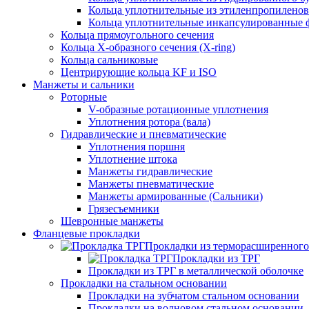
Кольца уплотнительные из этиленпропиленов
Кольца уплотнительные инкапсулированные 
Кольца прямоугольного сечения
Кольца Х-образного сечения (X-ring)
Кольца сальниковые
Центрирующие кольца KF и ISO
Манжеты и сальники
Роторные
V-образные ротационные уплотнения
Уплотнения ротора (вала)
Гидравлические и пневматические
Уплотнения поршня
Уплотнение штока
Манжеты гидравлические
Манжеты пневматические
Манжеты армированные (Сальники)
Грязесъемники
Шевронные манжеты
Фланцевые прокладки
Прокладки из терморасширенного
Прокладки из ТРГ
Прокладки из ТРГ в металлической оболочке
Прокладки на стальном основании
Прокладки на зубчатом стальном основании
Прокладки на волновом стальном основании