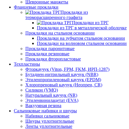
Шевронные манжеты
Фланцевые прокладки
Прокладки из
терморасширенного графита
Прокладки из ТРГ
Прокладки из ТРГ в металлической оболочке
Прокладки на стальном основании
Прокладки на зубчатом стальном основании
Прокладки на волновом стальном основании
Прокладки паронитовые
Прокладки резиновые
Прокладки фторопластовые
Техпластины
Фторкаучук (Viton, FPM, FKM, ИРП-1287)
Бутадиен-нитрильный каучук (NBR)
Этиленпропиленовый каучук (EPDM)
Хлоропреновый каучук (Неопрен, CR)
Cиликон (VMQ)
Натуральный каучук (NR)
Этиленвинилацетат (EVA)
Вакуумная резина
Сальниковые набивки и шнуры
Набивки сальниковые
Шнуры уплотнительные
Ленты уплотнительные