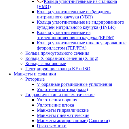
Кольца уплотнительные из силикона
(VMQ)
Кольца уплотнительные из бутадиен-
нитрильного каучука (NBR)
Кольца уплотнительные из гидрированного
бутадиен-нитрильного каучука (HNBR)
Кольца уплотнительные из
этиленпропиленового каучука (EPDM)
Кольца уплотнительные инкапсулированные
фторопластом (FEP/PFA)
Кольца прямоугольного сечения
Кольца Х-образного сечения (X-ring)
Кольца сальниковые
Центрирующие кольца KF и ISO
Манжеты и сальники
Роторные
V-образные ротационные уплотнения
Уплотнения ротора (вала)
Гидравлические и пневматические
Уплотнения поршня
Уплотнение штока
Манжеты гидравлические
Манжеты пневматические
Манжеты армированные (Сальники)
Грязесъемники