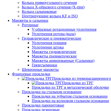
Кольца прямоугольного сечения
Кольца Х-образного сечения (X-ring)
Кольца сальниковые
Центрирующие кольца KF и ISO
Манжеты и сальники
Роторные
V-образные ротационные уплотнения
Уплотнения ротора (вала)
Гидравлические и пневматические
Уплотнения поршня
Уплотнение штока
Манжеты гидравлические
Манжеты пневматические
Манжеты армированные (Сальники)
Грязесъемники
Шевронные манжеты
Фланцевые прокладки
Прокладки из терморасширенного
Прокладки из ТРГ
Прокладки из ТРГ в металлической оболочке
Прокладки на стальном основании
Прокладки на зубчатом стальном основании
Прокладки на волновом стальном основании
Прокладки паронитовые
Прокладки резиновые