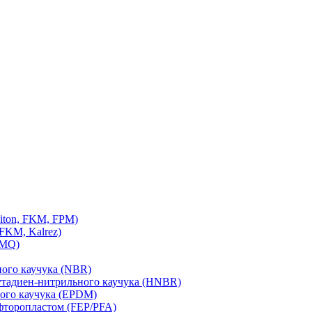
iton, FKM, FPM)
FKM, Kalrez)
VMQ)
ного каучука (NBR)
утадиен-нитрильного каучука (HNBR)
ого каучука (EPDM)
фторопластом (FEP/PFA)