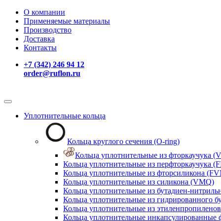
О компании
Применяемые материалы
Производство
Доставка
Контакты
+7 (342) 246 94 12
order@ruflon.ru
Уплотнительные кольца
Кольца круглого сечения (O-ring)
Кольца уплотнительные из фторкаучука (V
Кольца уплотнительные из перфторкаучука (F
Кольца уплотнительные из фторсиликона (F
Кольца уплотнительные из силикона (VMQ)
Кольца уплотнительные из бутадиен-нитриль
Кольца уплотнительные из гидрированного б
Кольца уплотнительные из этиленпропиленов
Кольца уплотнительные инкапсулированные 