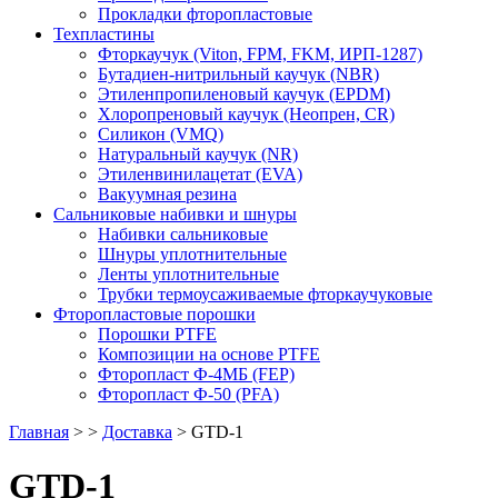
Прокладки фторопластовые
Техпластины
Фторкаучук (Viton, FPM, FKM, ИРП-1287)
Бутадиен-нитрильный каучук (NBR)
Этиленпропиленовый каучук (EPDM)
Хлоропреновый каучук (Неопрен, CR)
Cиликон (VMQ)
Натуральный каучук (NR)
Этиленвинилацетат (EVA)
Вакуумная резина
Сальниковые набивки и шнуры
Набивки сальниковые
Шнуры уплотнительные
Ленты уплотнительные
Трубки термоусаживаемые фторкаучуковые
Фторопластовые порошки
Порошки PTFE
Композиции на основе PTFE
Фторопласт Ф-4МБ (FEP)
Фторопласт Ф-50 (PFA)
Главная
>
>
Доставка
>
GTD-1
GTD-1