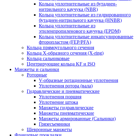
Кольца уплотнительные из бутадиен-
нитрильного каучука (NBR)
Кольца уплотнительные из гидрированного
бутадиен-нитрильного каучука (HNBR)
Кольца уплотнительные из
этиленпропиленового каучука (EPDM)
Кольца уплотнительные инкапсулированные
фторопластом (FEP/PFA)
Кольца прямоугольного сечения
Кольца Х-образного сечения (X-ring)
Кольца сальниковые
Центрирующие кольца KF и ISO
Манжеты и сальники
Роторные
V-образные ротационные уплотнения
Уплотнения ротора (вала)
Гидравлические и пневматические
Уплотнения поршня
Уплотнение штока
Манжеты гидравлические
Манжеты пневматические
Манжеты армированные (Сальники)
Грязесъемники
Шевронные манжеты
Фланцевые прокладки