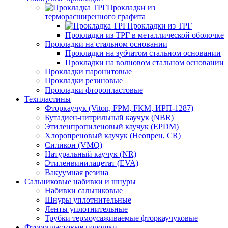
Прокладки из
терморасширенного графита
Прокладки из ТРГ
Прокладки из ТРГ в металлической оболочке
Прокладки на стальном основании
Прокладки на зубчатом стальном основании
Прокладки на волновом стальном основании
Прокладки паронитовые
Прокладки резиновые
Прокладки фторопластовые
Техпластины
Фторкаучук (Viton, FPM, FKM, ИРП-1287)
Бутадиен-нитрильный каучук (NBR)
Этиленпропиленовый каучук (EPDM)
Хлоропреновый каучук (Неопрен, CR)
Cиликон (VMQ)
Натуральный каучук (NR)
Этиленвинилацетат (EVA)
Вакуумная резина
Сальниковые набивки и шнуры
Набивки сальниковые
Шнуры уплотнительные
Ленты уплотнительные
Трубки термоусаживаемые фторкаучуковые
Фторопластовые порошки