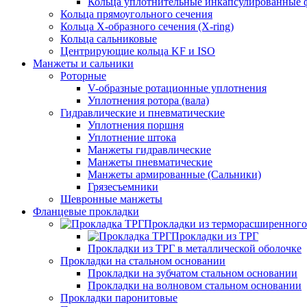
Кольца уплотнительные инкапсулированные 
Кольца прямоугольного сечения
Кольца Х-образного сечения (X-ring)
Кольца сальниковые
Центрирующие кольца KF и ISO
Манжеты и сальники
Роторные
V-образные ротационные уплотнения
Уплотнения ротора (вала)
Гидравлические и пневматические
Уплотнения поршня
Уплотнение штока
Манжеты гидравлические
Манжеты пневматические
Манжеты армированные (Сальники)
Грязесъемники
Шевронные манжеты
Фланцевые прокладки
Прокладки из терморасширенного
Прокладки из ТРГ
Прокладки из ТРГ в металлической оболочке
Прокладки на стальном основании
Прокладки на зубчатом стальном основании
Прокладки на волновом стальном основании
Прокладки паронитовые