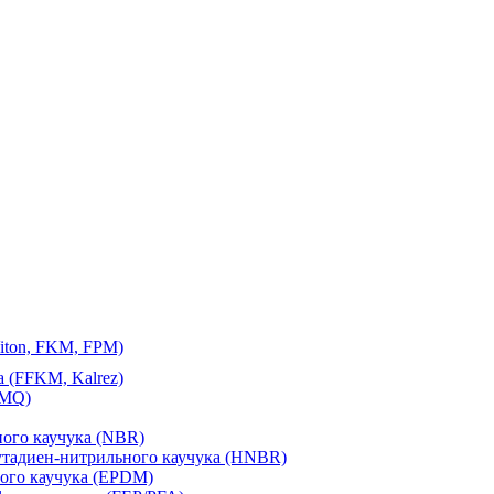
iton, FKM, FPM)
 (FFKM, Kalrez)
VMQ)
ного каучука (NBR)
утадиен-нитрильного каучука (HNBR)
ого каучука (EPDM)