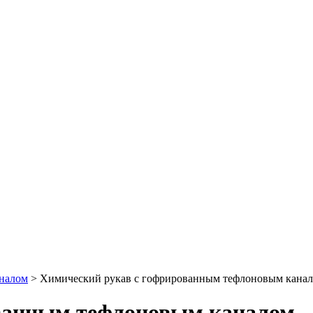
налом
>
Химический рукав с гофрированным тефлоновым кана
ванным тефлоновым каналом