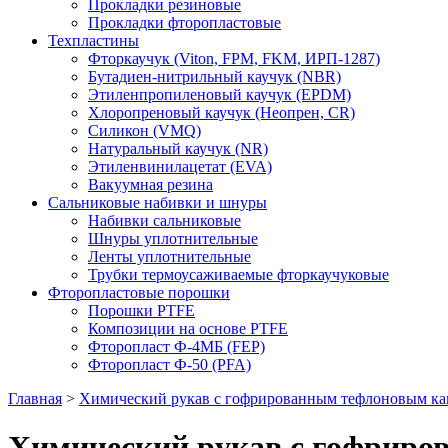
Прокладки резиновые
Прокладки фторопластовые
Техпластины
Фторкаучук (Viton, FPM, FKM, ИРП-1287)
Бутадиен-нитрильный каучук (NBR)
Этиленпропиленовый каучук (EPDM)
Хлоропреновый каучук (Неопрен, CR)
Cиликон (VMQ)
Натуральный каучук (NR)
Этиленвинилацетат (EVA)
Вакуумная резина
Сальниковые набивки и шнуры
Набивки сальниковые
Шнуры уплотнительные
Ленты уплотнительные
Трубки термоусаживаемые фторкаучуковые
Фторопластовые порошки
Порошки PTFE
Композиции на основе PTFE
Фторопласт Ф-4МБ (FEP)
Фторопласт Ф-50 (PFA)
Главная
>
Химический рукав с гофрированным тефлоновым ка
Химический рукав с гофриро