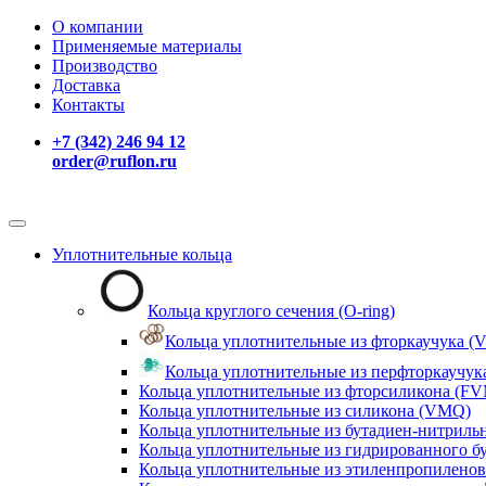
О компании
Применяемые материалы
Производство
Доставка
Контакты
+7 (342) 246 94 12
order@ruflon.ru
Уплотнительные кольца
Кольца круглого сечения (O-ring)
Кольца уплотнительные из фторкаучука (V
Кольца уплотнительные из перфторкаучука
Кольца уплотнительные из фторсиликона (F
Кольца уплотнительные из силикона (VMQ)
Кольца уплотнительные из бутадиен-нитриль
Кольца уплотнительные из гидрированного б
Кольца уплотнительные из этиленпропиленов