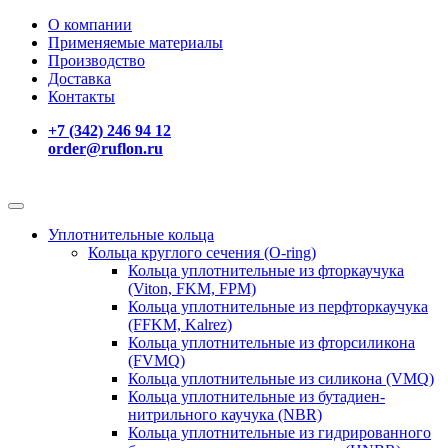
О компании
Применяемые материалы
Производство
Доставка
Контакты
+7 (342) 246 94 12
order@ruflon.ru
Уплотнительные кольца
Кольца круглого сечения (O-ring)
Кольца уплотнительные из фторкаучука
(Viton, FKM, FPM)
Кольца уплотнительные из перфторкаучука
(FFKM, Kalrez)
Кольца уплотнительные из фторсиликона
(FVMQ)
Кольца уплотнительные из силикона (VMQ)
Кольца уплотнительные из бутадиен-
нитрильного каучука (NBR)
Кольца уплотнительные из гидрированного