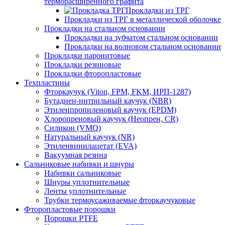
терморасширенного графита
Прокладки из ТРГ
Прокладки из ТРГ в металлической оболочке
Прокладки на стальном основании
Прокладки на зубчатом стальном основании
Прокладки на волновом стальном основании
Прокладки паронитовые
Прокладки резиновые
Прокладки фторопластовые
Техпластины
Фторкаучук (Viton, FPM, FKM, ИРП-1287)
Бутадиен-нитрильный каучук (NBR)
Этиленпропиленовый каучук (EPDM)
Хлоропреновый каучук (Неопрен, CR)
Cиликон (VMQ)
Натуральный каучук (NR)
Этиленвинилацетат (EVA)
Вакуумная резина
Сальниковые набивки и шнуры
Набивки сальниковые
Шнуры уплотнительные
Ленты уплотнительные
Трубки термоусаживаемые фторкаучуковые
Фторопластовые порошки
Порошки PTFE