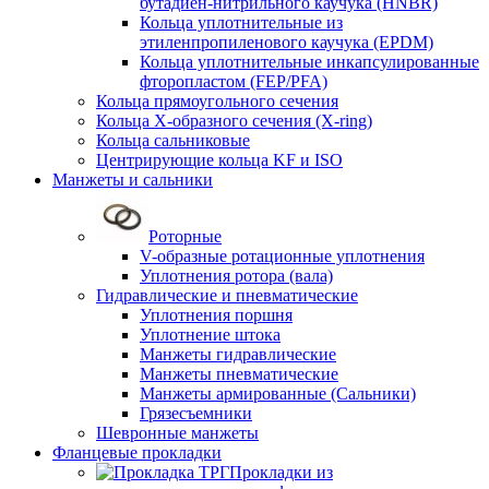
бутадиен-нитрильного каучука (HNBR)
Кольца уплотнительные из
этиленпропиленового каучука (EPDM)
Кольца уплотнительные инкапсулированные
фторопластом (FEP/PFA)
Кольца прямоугольного сечения
Кольца Х-образного сечения (X-ring)
Кольца сальниковые
Центрирующие кольца KF и ISO
Манжеты и сальники
Роторные
V-образные ротационные уплотнения
Уплотнения ротора (вала)
Гидравлические и пневматические
Уплотнения поршня
Уплотнение штока
Манжеты гидравлические
Манжеты пневматические
Манжеты армированные (Сальники)
Грязесъемники
Шевронные манжеты
Фланцевые прокладки
Прокладки из