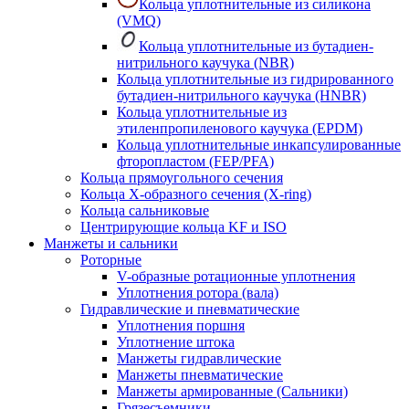
Кольца уплотнительные из силикона
(VMQ)
Кольца уплотнительные из бутадиен-
нитрильного каучука (NBR)
Кольца уплотнительные из гидрированного
бутадиен-нитрильного каучука (HNBR)
Кольца уплотнительные из
этиленпропиленового каучука (EPDM)
Кольца уплотнительные инкапсулированные
фторопластом (FEP/PFA)
Кольца прямоугольного сечения
Кольца Х-образного сечения (X-ring)
Кольца сальниковые
Центрирующие кольца KF и ISO
Манжеты и сальники
Роторные
V-образные ротационные уплотнения
Уплотнения ротора (вала)
Гидравлические и пневматические
Уплотнения поршня
Уплотнение штока
Манжеты гидравлические
Манжеты пневматические
Манжеты армированные (Сальники)
Грязесъемники