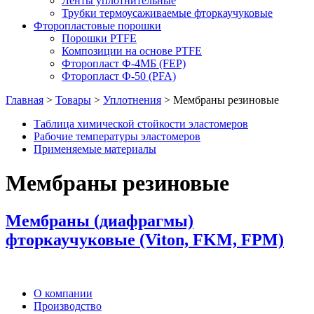
Ленты уплотнительные
Трубки термоусаживаемые фторкаучуковые
Фторопластовые порошки
Порошки PTFE
Композиции на основе PTFE
Фторопласт Ф-4МБ (FEP)
Фторопласт Ф-50 (PFA)
Главная
>
Товары
>
Уплотнения
>
Мембраны резиновые
Таблица химической стойкости эластомеров
Рабочие температуры эластомеров
Применяемые материалы
Мембраны резиновые
Мембраны (диафрагмы)
фторкаучуковые (Viton, FKM, FPM)
О компании
Производство