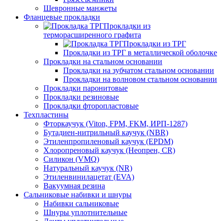
Шевронные манжеты
Фланцевые прокладки
Прокладки из
терморасширенного графита
Прокладки из ТРГ
Прокладки из ТРГ в металлической оболочке
Прокладки на стальном основании
Прокладки на зубчатом стальном основании
Прокладки на волновом стальном основании
Прокладки паронитовые
Прокладки резиновые
Прокладки фторопластовые
Техпластины
Фторкаучук (Viton, FPM, FKM, ИРП-1287)
Бутадиен-нитрильный каучук (NBR)
Этиленпропиленовый каучук (EPDM)
Хлоропреновый каучук (Неопрен, CR)
Cиликон (VMQ)
Натуральный каучук (NR)
Этиленвинилацетат (EVA)
Вакуумная резина
Сальниковые набивки и шнуры
Набивки сальниковые
Шнуры уплотнительные