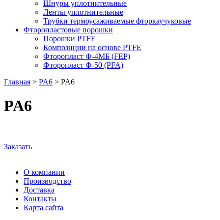
Шнуры уплотнительные
Ленты уплотнительные
Трубки термоусаживаемые фторкаучуковые
Фторопластовые порошки
Порошки PTFE
Композиции на основе PTFE
Фторопласт Ф-4МБ (FEP)
Фторопласт Ф-50 (PFA)
Главная
>
PA6
>
PA6
PA6
Заказать
О компании
Производство
Доставка
Контакты
Карта сайта