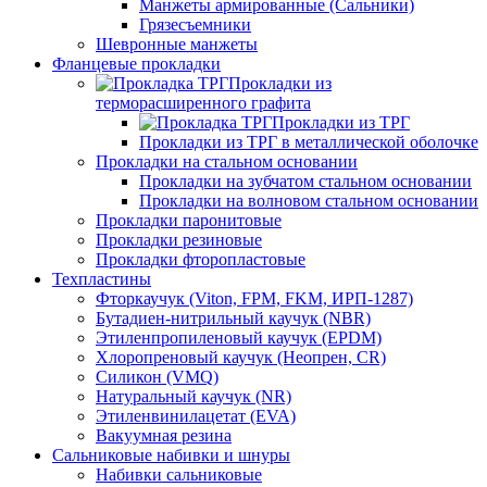
Манжеты армированные (Сальники)
Грязесъемники
Шевронные манжеты
Фланцевые прокладки
Прокладки из
терморасширенного графита
Прокладки из ТРГ
Прокладки из ТРГ в металлической оболочке
Прокладки на стальном основании
Прокладки на зубчатом стальном основании
Прокладки на волновом стальном основании
Прокладки паронитовые
Прокладки резиновые
Прокладки фторопластовые
Техпластины
Фторкаучук (Viton, FPM, FKM, ИРП-1287)
Бутадиен-нитрильный каучук (NBR)
Этиленпропиленовый каучук (EPDM)
Хлоропреновый каучук (Неопрен, CR)
Cиликон (VMQ)
Натуральный каучук (NR)
Этиленвинилацетат (EVA)
Вакуумная резина
Сальниковые набивки и шнуры
Набивки сальниковые