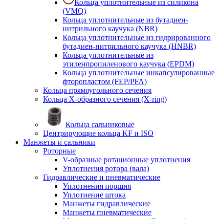
Кольца уплотнительные из силикона
(VMQ)
Кольца уплотнительные из бутадиен-
нитрильного каучука (NBR)
Кольца уплотнительные из гидрированного
бутадиен-нитрильного каучука (HNBR)
Кольца уплотнительные из
этиленпропиленового каучука (EPDM)
Кольца уплотнительные инкапсулированные
фторопластом (FEP/PFA)
Кольца прямоугольного сечения
Кольца Х-образного сечения (X-ring)
Кольца сальниковые
Центрирующие кольца KF и ISO
Манжеты и сальники
Роторные
V-образные ротационные уплотнения
Уплотнения ротора (вала)
Гидравлические и пневматические
Уплотнения поршня
Уплотнение штока
Манжеты гидравлические
Манжеты пневматические